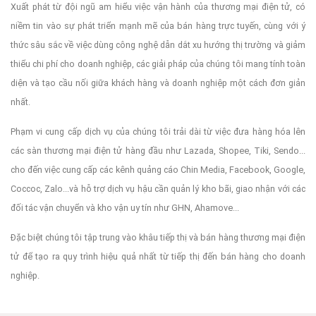
Xuất phát từ đội ngũ am hiểu việc vận hành của thương mại điện tử, có
niềm tin vào sự phát triển mạnh mẽ của bán hàng trực tuyến, cùng với ý
thức sâu sắc về việc dùng công nghệ dẫn dắt xu hướng thị trường và giảm
thiểu chi phí cho doanh nghiệp, các giải pháp của chúng tôi mang tính toàn
diện và tạo cầu nối giữa khách hàng và doanh nghiệp một cách đơn giản
nhất.
Phạm vi cung cấp dịch vụ của chúng tôi trải dài từ việc đưa hàng hóa lên
các sàn thương mại điện tử hàng đầu như Lazada, Shopee, Tiki, Sendo...
cho đến việc cung cấp các kênh quảng cáo Chin Media, Facebook, Google,
Coccoc, Zalo...và hỗ trợ dịch vụ hậu cần quản lý kho bãi, giao nhận với các
đối tác vận chuyển và kho vận uy tín như GHN, Ahamove...
Đặc biệt chúng tôi tập trung vào khâu tiếp thị và bán hàng thương mại điện
tử để tạo ra quy trình hiệu quả nhất từ tiếp thị đến bán hàng cho doanh
nghiệp.