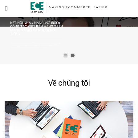
KẾT NỐI NHÃN HÀNG VỚI 5000+
CỘNG TÁC VIÊN BÁN HÀNG TRÊN
MẠNG XÃ HỘI VÀ NGƯỜI NỔI
TIẾNG
Chúng tôi có hệ thống thông minh giúp kết nối Cộng tác viên bán hàng
trên mạng xã hội và người nổi tiếng với các thương hiệu uy tín để tăng
doanh số bán hàng qua kênh phân phối mới mẻ này.
Về chúng tôi