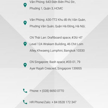
Văn Phòng:
643 Điện Biên Phủ Str.,
Phường 1, Quận 3, HCMC
Văn Phòng:
A30-TT2 Khu đô thị Văn Quán,
Phường Văn Quán, Quận Hà Đông, Hà Nội;
CN Thái Lan:
Draftboard space, #26/-47
Level 12A Wrakarn Building, 46 Chit Lom
Alley, Khwaeng Lumphini, Bangkok 10330
CN Singapore:
Bash space, #03-01, 79
Ayer Rajah Crescent, Singapore 139955
Phone:
+ (028) 6650 0770
HR Phone/Zalo:
+ 84 0528 172 347