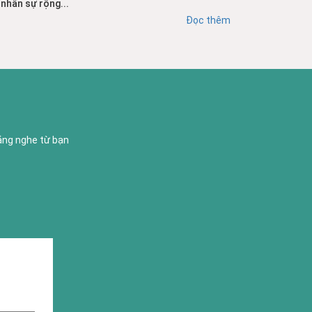
nhân sự rộng...
Đọc thêm
lắng nghe từ bạn