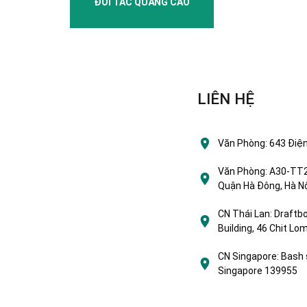
ĐỐI TÁC QUẢNG CÁO
LIÊN HỆ
Văn Phòng:
643 Điện
Văn Phòng:
A30-TT2 
Quận Hà Đông, Hà Nộ
CN Thái Lan:
Draftbo
Building, 46 Chit L
CN Singapore:
Bash 
Singapore 139955