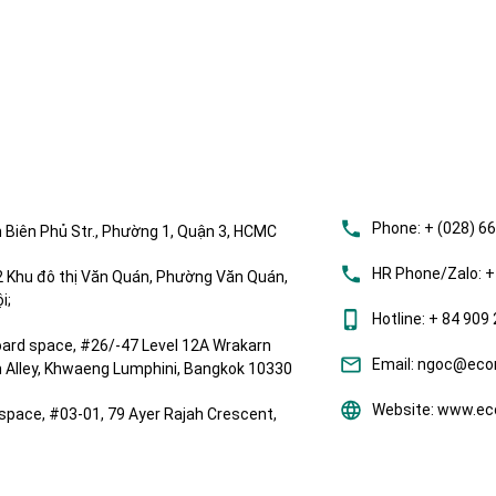
Phone:
+ (028) 6
 Biên Phủ Str., Phường 1, Quận 3, HCMC
HR Phone/Zalo:
+
Khu đô thị Văn Quán, Phường Văn Quán,
i;
Hotline:
+ 84 909 
ard space, #26/-47 Level 12A Wrakarn
Email:
ngoc@ecom
om Alley, Khwaeng Lumphini, Bangkok 10330
Website:
www.eco
space, #03-01, 79 Ayer Rajah Crescent,