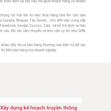
nh toàn diện và tạo cầu nối giữa khách hàng và doanh
húng tôi trải dài từ việc đưa hàng hóa lên các sàn
 Lazada, Shopee, Tiki, Sendo... cho đến việc cung cấp
acebook, Google, Coccoc, Zalo...và hỗ trợ dịch vụ hậu
với các đối tác vận chuyển và kho vận uy tín như GHN,
o khâu tiếp thị và bán hàng thương mại điện tử để tạo
ếp thị đến bán hàng cho doanh nghiệp.
Xây dựng kế hoạch truyền thông