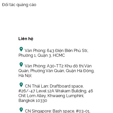
Đối tác quảng cáo
Liên hệ
Văn Phòng:
643 Điện Biên Phủ Str.,
Phường 1, Quận 3, HCMC
Văn Phòng:
A30-TT2 Khu đô thị Văn
Quán, Phường Văn Quán, Quận Hà Đông,
Hà Nội;
CN Thái Lan:
Draftboard space,
#26/-47 Level 12A Wrakarn Building, 46
Chit Lom Alley, Khwaeng Lumphini,
Bangkok 10330
CN Singapore:
Bash space, #03-01,