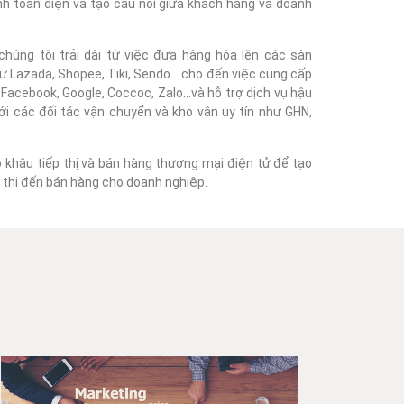
nh toàn diện và tạo cầu nối giữa khách hàng và doanh
húng tôi trải dài từ việc đưa hàng hóa lên các sàn
 Lazada, Shopee, Tiki, Sendo... cho đến việc cung cấp
acebook, Google, Coccoc, Zalo...và hỗ trợ dịch vụ hậu
với các đối tác vận chuyển và kho vận uy tín như GHN,
o khâu tiếp thị và bán hàng thương mại điện tử để tạo
ếp thị đến bán hàng cho doanh nghiệp.