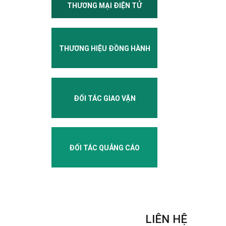
THƯƠNG MẠI ĐIỆN TỬ
THƯƠNG HIỆU ĐỒNG HÀNH
ĐỐI TÁC GIAO VẬN
ĐỐI TÁC QUẢNG CÁO
LIÊN HỆ