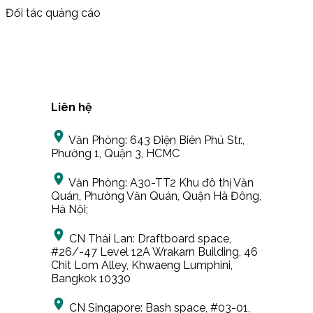
Đối tác quảng cáo
Liên hệ
Văn Phòng:
643 Điện Biên Phủ Str.,
Phường 1, Quận 3, HCMC
Văn Phòng:
A30-TT2 Khu đô thị Văn
Quán, Phường Văn Quán, Quận Hà Đông,
Hà Nội;
CN Thái Lan:
Draftboard space,
#26/-47 Level 12A Wrakarn Building, 46
Chit Lom Alley, Khwaeng Lumphini,
Bangkok 10330
CN Singapore:
Bash space, #03-01,