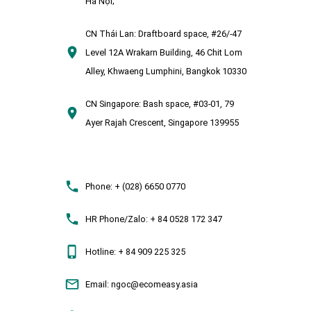
Hà Nội;
CN Thái Lan:
Draftboard space, #26/-47
Level 12A Wrakarn Building, 46 Chit Lom
Alley, Khwaeng Lumphini, Bangkok 10330
CN Singapore:
Bash space, #03-01, 79
Ayer Rajah Crescent, Singapore 139955
Phone:
+ (028) 6650 0770
HR Phone/Zalo:
+ 84 0528 172 347
Hotline:
+ 84 909 225 325
Email:
ngoc@ecomeasy.asia