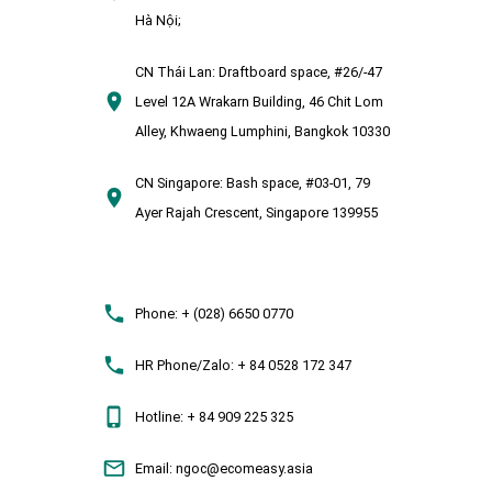
Hà Nội;
CN Thái Lan:
Draftboard space, #26/-47
Level 12A Wrakarn Building, 46 Chit Lom
Alley, Khwaeng Lumphini, Bangkok 10330
CN Singapore:
Bash space, #03-01, 79
Ayer Rajah Crescent, Singapore 139955
Phone:
+ (028) 6650 0770
HR Phone/Zalo:
+ 84 0528 172 347
Hotline:
+ 84 909 225 325
Email:
ngoc@ecomeasy.asia