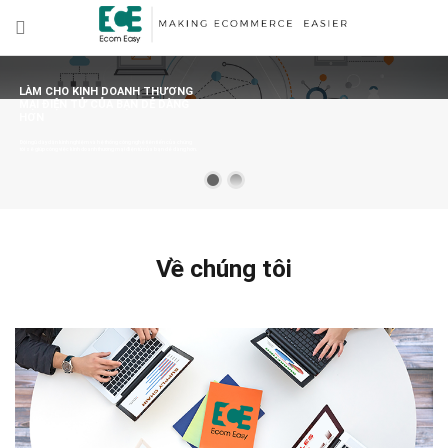
LÀM CHO KINH DOANH THƯƠNG
MẠI ĐIỆN TỬ CỦA BẠN DỄ DÀNG
HƠN
Đội ngũ dày dặn kinh nghiệm và hệ thống công nghệ tiên tiến của chúng
tôi sẽ giúp công việc kinh doanh thương mại điện tử của bạn dễ dàng hơn.
Về chúng tôi