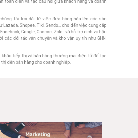
nh toàn diện và tạo cầu nối giữa khách hàng và doanh
húng tôi trải dài từ việc đưa hàng hóa lên các sàn
 Lazada, Shopee, Tiki, Sendo... cho đến việc cung cấp
acebook, Google, Coccoc, Zalo...và hỗ trợ dịch vụ hậu
với các đối tác vận chuyển và kho vận uy tín như GHN,
o khâu tiếp thị và bán hàng thương mại điện tử để tạo
ếp thị đến bán hàng cho doanh nghiệp.